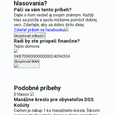
hlasovania?
Páči sa vám tento príbeh?
Dajte o ňom vedieť aj svojim známym. Každý
hlas sa počíta a spolu môžeme pomôcť dobrej
veci. Zdieľajte, aby sa dobro šírilo ďalej.
Zdieľať príbeh na facebooku
Skopírovať odkaz
Radi by ste prispeli finančne?
Teplo domova
SK8709000000000024094304
Skopírovať IBAN
Podobné príbehy
0 hlasov
Masážne kreslo pre obyvateľov DSS
Košúty
Cieľom je nákup 1 ks masážneho kresla. Šikovní