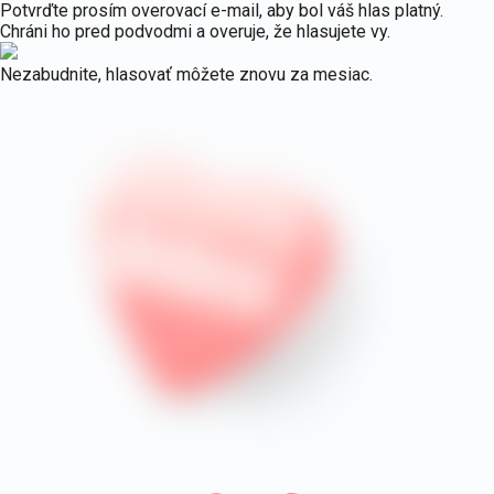
Potvrďte prosím overovací e-mail, aby bol váš hlas platný.
Poistenie Vývozné a prevozné z
Míľníky Wüstenrokov
Poistenie
Naše
Chráni ho pred podvodmi a overuje, že hlasujete vy.
Krátkodobé povinné zmluvné poistenie u
Míľníky Wüstenrokov
aktivity
majetku
Nezabudnite, hlasovať môžete znovu za mesiac.
Zoznam pobočiek
Poistenia
na mieru