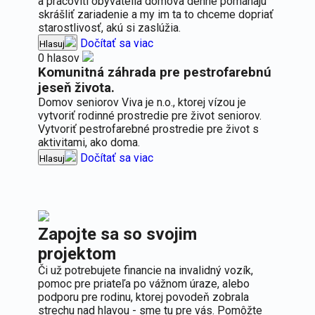
a pracovití obyvatelia domova denne pomáhajú
skrášliť zariadenie a my im ta to chceme dopriať
starostlivosť, akú si zaslúžia.
Dočítať sa viac
Hlasuj
0 hlasov
Komunitná záhrada pre pestrofarebnú
jeseň života.
Domov seniorov Viva je n.o., ktorej vízou je
vytvoriť rodinné prostredie pre život seniorov.
Vytvoriť pestrofarebné prostredie pre život s
aktivitami, ako doma.
Dočítať sa viac
Hlasuj
Zapojte sa so svojim
projektom
Či už potrebujete financie na invalidný vozík,
pomoc pre priateľa po vážnom úraze, alebo
podporu pre rodinu, ktorej povodeň zobrala
strechu nad hlavou - sme tu pre vás. Pomôžte