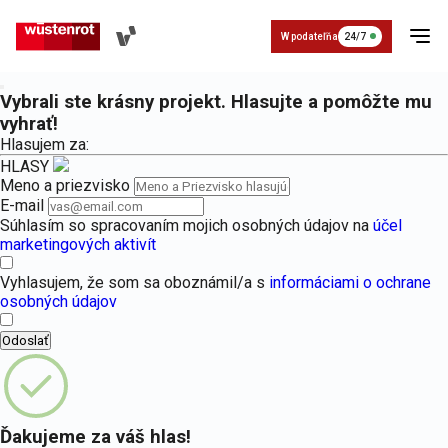
W podateľňa
24/7
Vybrali ste krásny projekt. Hlasujte a pomôžte mu
vyhrať!
Hlasujem za:
HLASY
Meno a priezvisko
E-mail
Súhlasím so spracovaním mojich osobných údajov na
účel
Poistenie
O nás a
marketingových aktivít
Kontakt
Poistenie W dobrom PZP
Základné údaje
Napíšte nám
história
vozidla
Povinné zmluvné poistenie pre vozidlá k
Základné údaje o Wüstenrot
Vyhlasujem, že som sa oboznámil/a s
informáciami o ochrane
osobných údajov
Cestovné
Organizácia
poistenie
Odoslať
Zavolajte nám
Poistenie auta W dobrom havarij
História
Havarijné poistenie pre automobily, mot
História Wüstenrot
Životné
Pre
poistenie
médiá
Ďakujeme za váš hlas!
Asistenčné služby