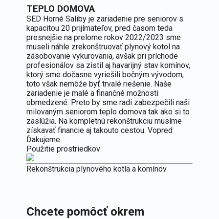
TEPLO DOMOVA
SED Horné Saliby je zariadenie pre seniorov s
kapacitou 20 prijímateľov, pred časom teda
presnejšie na prelome rokov 2022/2023 sme
museli náhle zrekonštruovať plynový kotol na
zásobovanie vykurovania, avšak pri príchode
profesionálov sa zistil aj havarijný stav komínov,
ktorý sme dočasne vyriešili bočným vývodom,
toto však nemôže byť trvalé riešenie. Naše
zariadenie je malé a finančné možnosti
obmedzené. Preto by sme radi zabezpečili naši
milovaným seniorom teplo domova tak ako si to
zaslúžia. Na kompletnú rekonštrukciu musíme
získavať financie aj takouto cestou. Vopred
Ďakujeme.
Použitie prostriedkov
Rekonštrukcia plynového kotla a komínov
Chcete pomôcť okrem