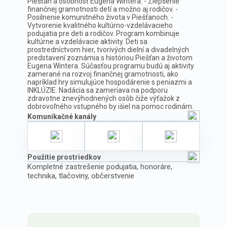
Piešťan a osobnosť Eugena Wintera. - Zlepšenie
finančnej gramotnosti detí a možno aj rodičov. -
Posilnenie komunitného života v Piešťanoch. -
Vytvorenie kvalitného kultúrno-vzdelávacieho
podujatia pre deti a rodičov. Program kombinuje
kultúrne a vzdelávacie aktivity. Deti sa
prostredníctvom hier, tvorivých dielní a divadelných
predstavení zoznámia s históriou Piešťan a životom
Eugena Wintera. Súčasťou programu budú aj aktivity
zamerané na rozvoj finančnej gramotnosti, ako
napríklad hry simulujúce hospodárenie s peniazmi a
INKLÚZIE. Nadácia sa zameriava na podporu
zdravotne znevýhodnených osôb čiže výťažok z
dobrovoľného vstupného by išiel na pomoc rodinám.
Komunikačné kanály
Použitie prostriedkov
Kompletné zastrešenie podujatia, honoráre,
technika, tlačoviny, občerstvenie