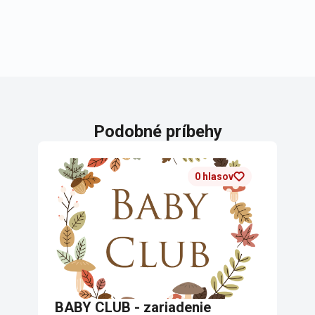
Podobné príbehy
0 hlasov
BABY CLUB - zariadenie