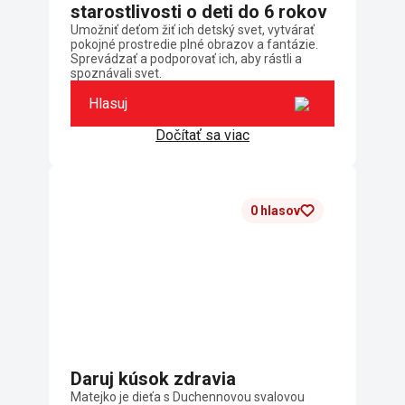
starostlivosti o deti do 6 rokov
Umožniť deťom žiť ich detský svet, vytvárať
pokojné prostredie plné obrazov a fantázie.
Sprevádzať a podporovať ich, aby rástli a
spoznávali svet.
Hlasuj
Dočítať sa viac
0 hlasov
Daruj kúsok zdravia
Matejko je dieťa s Duchennovou svalovou