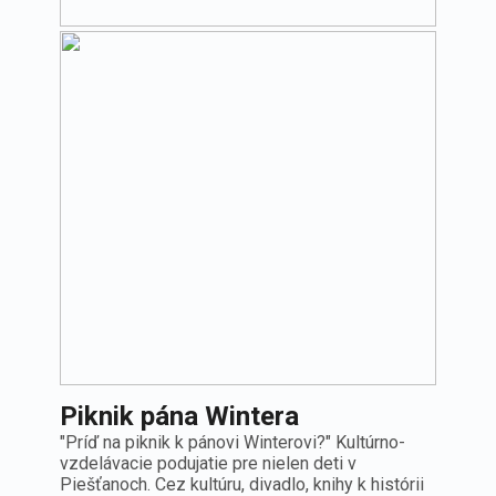
Poistenie Vývozné a prevozné z
Míľníky Wüstenrokov
Poistenie
Naše
Krátkodobé povinné zmluvné poistenie u
Míľníky Wüstenrokov
aktivity
majetku
Zoznam pobočiek
Poistenia
na mieru
Piknik pána Wintera
"Príď na piknik k pánovi Winterovi?" Kultúrno-
vzdelávacie podujatie pre nielen deti v
Piešťanoch. Cez kultúru, divadlo, knihy k histórii