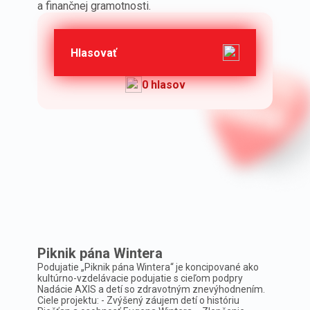
a finančnej gramotnosti.
Hlasovať
0 hlasov
Piknik pána Wintera
Podujatie „Piknik pána Wintera“ je koncipované ako
kultúrno-vzdelávacie podujatie s cieľom podpry
Nadácie AXIS a detí so zdravotným znevýhodnením.
Ciele projektu: - Zvýšený záujem detí o históriu