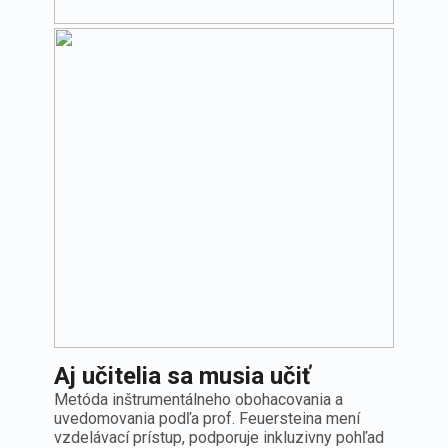
Poistenie Vývozné a prevozné z
Míľníky Wüstenrokov
Poistenie
Naše
Krátkodobé povinné zmluvné poistenie u
Míľníky Wüstenrokov
aktivity
majetku
Zoznam pobočiek
Poistenia
na mieru
Aj učitelia sa musia učiť
Metóda inštrumentálneho obohacovania a
uvedomovania podľa prof. Feuersteina mení
vzdelávací prístup, podporuje inkluzivny pohľad