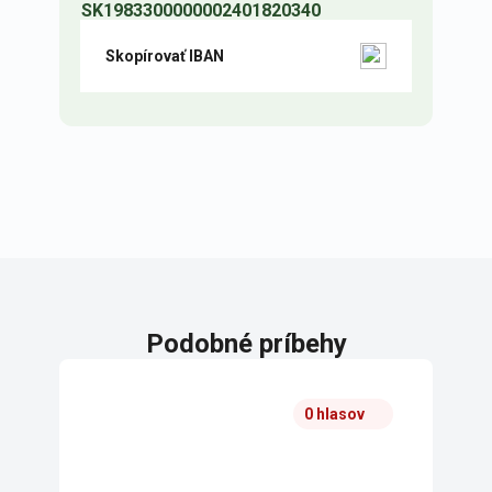
SK1983300000002401820340
Skopírovať IBAN
Podobné príbehy
0 hlasov