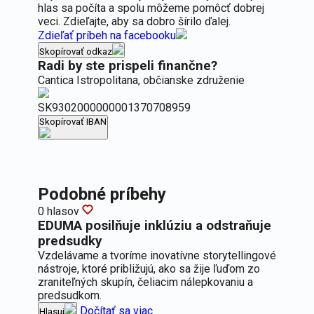
hlas sa počíta a spolu môžeme pomôcť dobrej
veci. Zdieľajte, aby sa dobro šírilo ďalej.
Zdieľať príbeh na facebooku
Skopírovať odkaz
Radi by ste prispeli finančne?
Cantica Istropolitana, občianske združenie
SK9302000000001370708959
Skopírovať IBAN
Podobné príbehy
0 hlasov
EDUMA posilňuje inklúziu a odstraňuje
predsudky
Vzdelávame a tvoríme inovatívne storytellingové
nástroje, ktoré približujú, ako sa žije ľuďom zo
zraniteľných skupín, čeliacim nálepkovaniu a
predsudkom.
Dočítať sa viac
Hlasuj