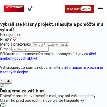
W podateľňa
24/7
Vybrali ste krásny projekt. Hlasujte a pomôžte mu
vyhrať!
Hlasujem za:
HLASY
Meno a priezvisko
E-mail
Súhlasím so spracovaním mojich osobných údajov na
účel
Poistenie
O nás a
marketingových aktivít
Kontakt
Poistenie W dobrom PZP
Základné údaje
Napíšte nám
história
vozidla
Povinné zmluvné poistenie pre vozidlá k
Základné údaje o Wüstenrot
Vyhlasujem, že som sa oboznámil/a s
informáciami o ochrane
osobných údajov
Cestovné
Organizácia
poistenie
Odoslať
Zavolajte nám
Poistenie auta W dobrom havarij
História
Havarijné poistenie pre automobily, mot
História Wüstenrot
Ďakujeme za váš hlas!
Životné
Pre
Potvrďte prosím overovací e-mail, aby bol váš hlas platný.
poistenie
médiá
Chráni ho pred podvodmi a overuje, že hlasujete vy.
Asistenčné služby