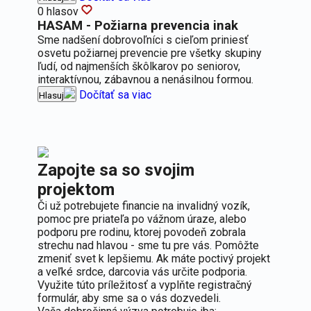
0 hlasov
HASAM - Požiarna prevencia inak
Sme nadšení dobrovoľníci s cieľom priniesť
osvetu požiarnej prevencie pre všetky skupiny
ľudí, od najmenších škôlkarov po seniorov,
interaktívnou, zábavnou a nenásilnou formou.
Dočítať sa viac
Hlasuj
Zapojte sa so svojim
projektom
Či už potrebujete financie na invalidný vozík,
pomoc pre priateľa po vážnom úraze, alebo
podporu pre rodinu, ktorej povodeň zobrala
strechu nad hlavou - sme tu pre vás. Pomôžte
zmeniť svet k lepšiemu. Ak máte poctivý projekt
a veľké srdce, darcovia vás určite podporia.
Využite túto príležitosť a vyplňte registračný
formulár, aby sme sa o vás dozvedeli.