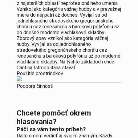
z najstarších oblastí neprofesionálneho umenia.
Vznikol ako kategória vážnej hudby a v prevažnej
miere do nej patrí až dodnes. Vyvíjal sa od
jednohlasného stredovekého gregoriánskeho
chorálu cez renesančnú a barokovú polyfóniu až
po dnešné moderne viachlasové skladby.
Zborový spev vznikol ako kategória vážnej
hudby. Vyvíjal sa od jednohlasného
stredovekého gregoriánskeho chorálu cez
renesančnú a barokovú polyfóniu až po moderné
viachlasné skladby. Na týchto základoch chce
Cantica Istropolitana stavať.
Použitie prostriedkov
Podpora činnosti
Chcete pomôcť okrem
hlasovania?
Páči sa vám tento príbeh?
Dajte o ňom vedieť aj svojim známym. Každý