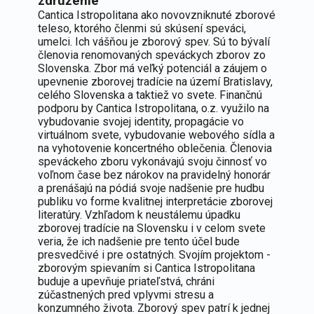
združenie
Cantica Istropolitana ako novovzniknuté zborové
teleso, ktorého členmi sú skúsení speváci,
umelci. Ich vášňou je zborový spev. Sú to bývalí
členovia renomovaných speváckych zborov zo
Slovenska. Zbor má veľký potenciál a záujem o
upevnenie zborovej tradície na území Bratislavy,
celého Slovenska a taktiež vo svete. Finančnú
podporu by Cantica Istropolitana, o.z. využilo na
vybudovanie svojej identity, propagácie vo
virtuálnom svete, vybudovanie webového sídla a
na vyhotovenie koncertného oblečenia. Členovia
speváckeho zboru vykonávajú svoju činnosť vo
voľnom čase bez nárokov na pravidelný honorár
a prenášajú na pódiá svoje nadšenie pre hudbu
publiku vo forme kvalitnej interpretácie zborovej
literatúry. Vzhľadom k neustálemu úpadku
zborovej tradície na Slovensku i v celom svete
veria, že ich nadšenie pre tento účel bude
presvedčivé i pre ostatných. Svojím projektom -
zborovým spievaním si Cantica Istropolitana
buduje a upevňuje priateľstvá, chráni
zúčastnených pred vplyvmi stresu a
konzumného života. Zborový spev patrí k jednej