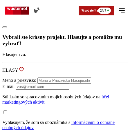
W podateľňa
24/7
Vybrali ste krásny projekt. Hlasujte a pomôžte mu
vyhrať!
Hlasujem za:
Poistenie
O nás a
HLASY
Kontakt
Poistenie W dobrom PZP
Základné údaje
Napíšte nám
história
vozidla
Povinné zmluvné poistenie pre vozidlá k
Základné údaje o Wüstenrot
Meno a priezvisko
E-mail
Cestovné
Organizácia
poistenie
Súhlasím so spracovaním mojich osobných údajov na
účel
Zavolajte nám
marketingových aktivít
Poistenie auta W dobrom havarij
História
Havarijné poistenie pre automobily, mot
História Wüstenrot
Životné
Pre
poistenie
médiá
Vyhlasujem, že som sa oboznámil/a s
informáciami o ochrane
Asistenčné služby
osobných údajov