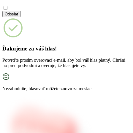
Poistenie Vývozné a prevozné z
Míľníky Wüstenrokov
Poistenie
Naše
Krátkodobé povinné zmluvné poistenie u
Míľníky Wüstenrokov
aktivity
majetku
Odoslať
Zoznam pobočiek
Poistenia
na mieru
Ďakujeme za váš hlas!
Potvrďte prosím overovací e-mail, aby bol váš hlas platný. Chráni
ho pred podvodmi a overuje, že hlasujete vy.
Nezabudnite, hlasovať môžete znovu za mesiac.