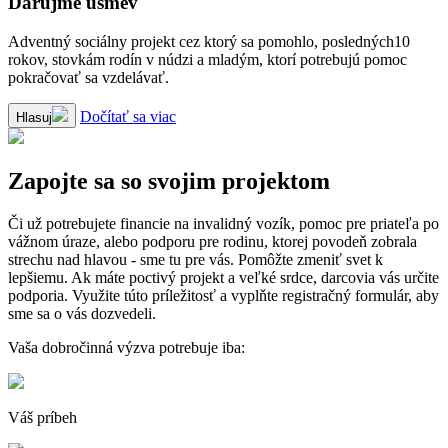
Darujme usmev
Adventný sociálny projekt cez ktorý sa pomohlo, posledných10
rokov, stovkám rodín v núdzi a mladým, ktorí potrebujú pomoc
pokračovať sa vzdelávať.
Dočítať sa viac
Hlasuj
Zapojte sa so svojim projektom
Či už potrebujete financie na invalidný vozík, pomoc pre priateľa po
vážnom úraze, alebo podporu pre rodinu, ktorej povodeň zobrala
strechu nad hlavou - sme tu pre vás. Pomôžte zmeniť svet k
lepšiemu. Ak máte poctivý projekt a veľké srdce, darcovia vás určite
podporia. Využite túto príležitosť a vyplňte registračný formulár, aby
sme sa o vás dozvedeli.
Vaša dobročinná výzva potrebuje iba:
Váš príbeh