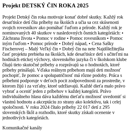
Projekt DETSKÝ ČIN ROKA 2025
Projekt Detský čin roka motivuje konať dobré skutky. Každý rok
desaťtisíce detí číta príbehy na školách a učia sa cez skúsenosti
svojich rovesníkov ako pomáhať ľuďom a prírode. Každý rok je
nominovaných 40 skutkov v nasledovných ôsmich kategóriách: •
Záchrana života • Pomoc v rodine • Pomoc rovesníkom • Pomoc
iným ľuďom • Pomoc prírode • Dobrý nápad, • Cena Sašky
Fischerovej – Malý Veľký čin • Dobrý čin na nete Najdôležitejšia
časť projektu prebieha na školách, kde desaťtisíce detí s učiteľmi na
hodinách etickej výchovy, slovenského jazyka či v školskom klube
čítajú tieto skutočné príbehy a rozprávajú sa o hodnotách, ktoré
príbehy prinášajú. Vďaka reálnym príbehom majú deti možnosť
pochopiť, že pomoc a spolupatričnosť má rôzne podoby. Práca s
príbehmi podporuje v deťoch pocit zodpovednosti za prostredie, v
ktorom žijú i za vzťahy, ktoré udržiavajú. Každé dieťa malo právo
vybrať a oceniť jeden z príbehov v každej kategórii. Právo
individuálneho hlasu dáva každému dieťaťu možnosť uvedomiť si
vlastnú hodnotu a akceptáciu zo strany ako kolektívu, tak i celej
spoločnosti. V roku 2024 čítalo príbehy 22 017 detí z 295
slovenských škôl a rozhodlo, ktoré skutky získali ocenenie v
jednotlivých kategóriách.
Komunikačné kanály