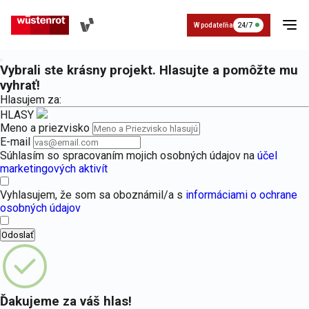
W podateľňa
24/7
Vybrali ste krásny projekt. Hlasujte a pomôžte mu
vyhrať!
Hlasujem za:
HLASY
Meno a priezvisko
E-mail
Súhlasím so spracovaním mojich osobných údajov na
účel
Poistenie
O nás a
marketingových aktivít
Kontakt
Poistenie W dobrom PZP
Základné údaje
Napíšte nám
história
vozidla
Povinné zmluvné poistenie pre vozidlá k
Základné údaje o Wüstenrot
Vyhlasujem, že som sa oboznámil/a s
informáciami o ochrane
osobných údajov
Cestovné
Organizácia
poistenie
Odoslať
Zavolajte nám
Poistenie auta W dobrom havarij
História
Havarijné poistenie pre automobily, mot
História Wüstenrot
Životné
Pre
poistenie
médiá
Ďakujeme za váš hlas!
Asistenčné služby