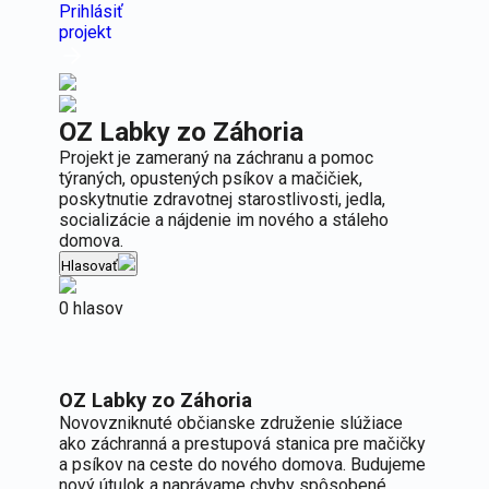
Prihlásiť
projekt
OZ Labky zo Záhoria
Projekt je zameraný na záchranu a pomoc
týraných, opustených psíkov a mačičiek,
poskytnutie zdravotnej starostlivosti, jedla,
socializácie a nájdenie im nového a stáleho
domova.
Hlasovať
0 hlasov
OZ Labky zo Záhoria
Novovzniknuté občianske združenie slúžiace
ako záchranná a prestupová stanica pre mačičky
a psíkov na ceste do nového domova. Budujeme
nový útulok a naprávame chyby spôsobené