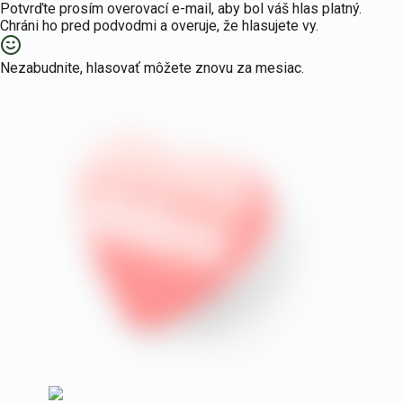
Potvrďte prosím overovací e-mail, aby bol váš hlas platný.
Poistenie Vývozné a prevozné z
Míľníky Wüstenrokov
Poistenie
Naše
Chráni ho pred podvodmi a overuje, že hlasujete vy.
Krátkodobé povinné zmluvné poistenie u
Míľníky Wüstenrokov
aktivity
majetku
Nezabudnite, hlasovať môžete znovu za mesiac.
Zoznam pobočiek
Poistenia
na mieru