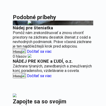
Podobné príbehy
0 hlasov
Nádej pre šteniatka
Pomôž nám zrekonštruovať a znovu otvoriť
priestory na záchranu desiatok šteniat z osád a
nevhodných podmienok. Práve včasná záchrane
je ten najdôležitejší krok pred adopciou.
Dočítať sa viac
Hlasuj
0 hlasov
NÁDEJ PRE KONE a ĽUDÍ, o.z.
Záchrana týraných, zanedbaných a zneužívaných
koní, poradenstvo, vzdelávanie a osveta.
Dočítať sa viac
Hlasuj
Zapojte sa so svojim