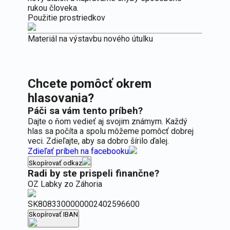
rukou človeka.
Použitie prostriedkov
Materiál na výstavbu nového útulku
Chcete pomôcť okrem
hlasovania?
Páči sa vám tento príbeh?
Dajte o ňom vedieť aj svojim známym. Každý
hlas sa počíta a spolu môžeme pomôcť dobrej
veci. Zdieľajte, aby sa dobro šírilo ďalej.
Zdieľať príbeh na facebooku
Skopírovať odkaz
Radi by ste prispeli finančne?
OZ Labky zo Záhoria
SK8083300000002402596600
Skopírovať IBAN