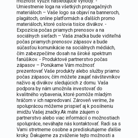
možnosť využiť nasledujúce výhody: -
Umiestnenie loga na všetkých propagačných
materiáloch – Vaše logo sa objaví na banneroch,
plagátoch, online platformách a ďalších promo
materiáloch, ktoré oslovia tisíce divákov. -
Expozícia počas priamych prenosov a na
sociálnych sieťach – Vaša značka bude viditeľná
počas priamych prenosov zápasov a bude
súčasťou komunikácie na sociálnych médiách,
čím zabezpečíme dosah na široké spektrum
fanúšikov. - Produktové partnerstvo počas
zápasov – Ponúkame Vám možnosť
prezentovať Vaše produkty alebo služby priamo
počas zápasov, čím môžete zaujať návštevníkov
naživo aj divákov sledujúcich z domu. Vaša
podpora by nám umožnila investovať do
kvalitného vybavenia, ktoré pomôže mladým
hráčom v ich napredovaní. Zároveň veríme, že
spoluprácou môžeme prispieť aj k posilneniu
imidžu Vašej značky.Ak máte záujem o
partnerstvo alebo viac informácií o možnostiach
spolupráce, neváhajte nás kontaktovať. Radi sa s
Vami stretneme osobne a prediskutujeme ďalšie
kroky. Ďakujeme za zváženie tejto možnosti a