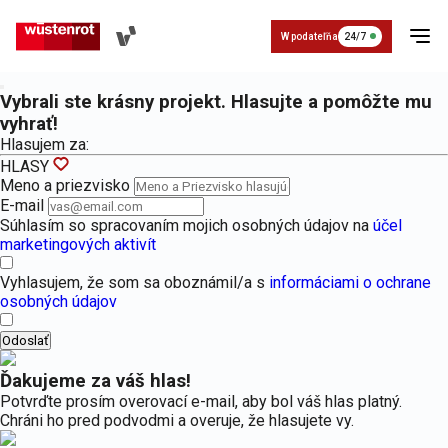
W podateľňa
24/7
Vybrali ste krásny projekt. Hlasujte a pomôžte mu
vyhrať!
Hlasujem za:
HLASY
Meno a priezvisko
E-mail
Súhlasím so spracovaním mojich osobných údajov na
účel
Poistenie
O nás a
marketingových aktivít
Kontakt
Poistenie W dobrom PZP
Základné údaje
Napíšte nám
história
vozidla
Povinné zmluvné poistenie pre vozidlá k
Základné údaje o Wüstenrot
Vyhlasujem, že som sa oboznámil/a s
informáciami o ochrane
osobných údajov
Cestovné
Organizácia
poistenie
Odoslať
Zavolajte nám
Poistenie auta W dobrom havarij
História
Havarijné poistenie pre automobily, mot
História Wüstenrot
Ďakujeme za váš hlas!
Životné
Pre
Potvrďte prosím overovací e-mail, aby bol váš hlas platný.
poistenie
médiá
Chráni ho pred podvodmi a overuje, že hlasujete vy.
Asistenčné služby