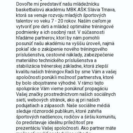
Dovoľte mi predstaviť našu mládežnícku
basketbalovú akadémiu MBK AŠK Slávia Trnava,
ktorá sa venuje rozvoju mladých športových
talentov vo veku 7 - 20 rokov. Naším cieľom je
vytvoriť pre deti a mládež optimálne tréningové
podmienky a ich osobný rast. V súčasnosti
hľadáme partnerov, ktorí by nám pomohli
posunúť našu akadémiu na vyššiu úroveň, najmä
pokiaľ ide o zakúpenie nového tréningového
príslušenstva, cestovné náklady, zabezpečenie
materiálno technického príslušenstva a
stabilizácia trénerskej základne, ktorá zlepší
kvalitu našich tréningov.Radi by sme Vám a vašej
spoločnosti ponúkli možnosť partnerstva, ktoré
by bolo obojstranne výhodné. V rámci tejto
spolupráce Vám vieme ponúknuť propagáciu
Vašej značky prostredníctvom našich sociálnych
sietí, webových stránok, ako aj pri našich
podujatiach a zápasoch. Naše sociálne médiá
sleduje rôznorodé publikum, ktoré zahŕňa
športových nadšencov, rodičov a širšiu komunitu,
čo predstavuje ideálnu príležitosť pre
prezentáciu Vašej spoločnosti. Ako partner máte