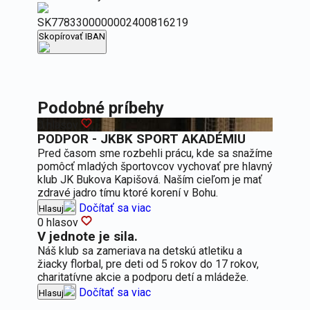
SK7783300000002400816219
Skopírovať IBAN
Podobné príbehy
0 hlasov
PODPOR - JKBK SPORT AKADÉMIU
Pred časom sme rozbehli prácu, kde sa snažíme
pomôcť mladých športovcov vychovať pre hlavný
klub JK Bukova Kapišová. Naším cieľom je mať
zdravé jadro tímu ktoré korení v Bohu.
Dočítať sa viac
Hlasuj
0 hlasov
V jednote je sila.
Náš klub sa zameriava na detskú atletiku a
žiacky florbal, pre deti od 5 rokov do 17 rokov,
charitatívne akcie a podporu detí a mládeže.
Dočítať sa viac
Hlasuj