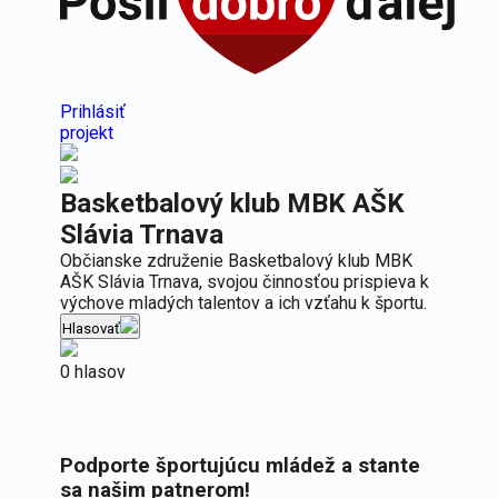
Prihlásiť
projekt
Basketbalový klub MBK AŠK
Slávia Trnava
Občianske združenie Basketbalový klub MBK
AŠK Slávia Trnava, svojou činnosťou prispieva k
výchove mladých talentov a ich vzťahu k športu.
Hlasovať
0 hlasov
Podporte športujúcu mládež a stante
sa našim patnerom!